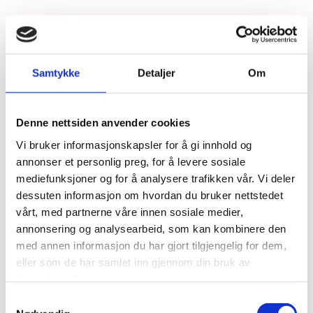
Les mer
Samtykke
Detaljer
Om
Denne nettsiden anvender cookies
Vi bruker informasjonskapsler for å gi innhold og
annonser et personlig preg, for å levere sosiale
mediefunksjoner og for å analysere trafikken vår. Vi deler
dessuten informasjon om hvordan du bruker nettstedet
vårt, med partnerne våre innen sosiale medier,
20/02/2023
annonsering og analysearbeid, som kan kombinere den
Elektro Fiber
med annen informasjon du har gjort tilgjengelig for dem,
eller som de har samlet inn gjennom din bruk av
Elektro Fiber leverer alt av elektro og
tjenestene deres.
telekommunikasjon.
Samtykkevalg
Vi bistår med alt av regnskapstjenester.