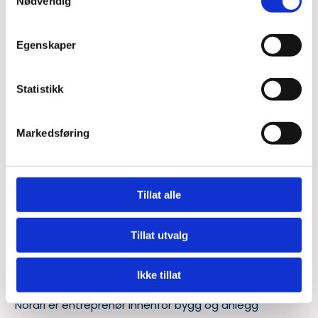
Nødvendig
Vår første kunde og samarbeidet er fortsatt godt.
Egenskaper
Les mer
Statistikk
Markedsføring
Tillat alle
Tillat utvalg
13/02/2023
Nordri
Ikke tillat
Nordri er entreprenør innenfor bygg og anlegg