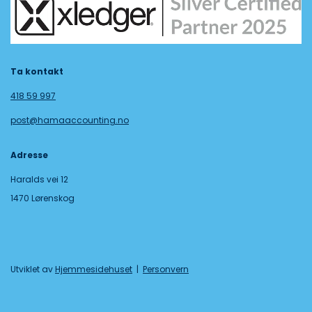
Ta kontakt
418 59 997
post@hamaaccounting.no
Adresse
Haralds vei 12
1470 Lørenskog
Utviklet av
Hjemmesidehuset
|
Personvern