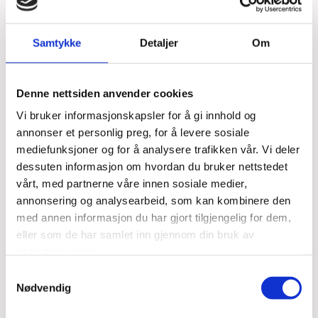
Kraft Pizzeria har flere restauranter.
I tillegg driver de Kraftgutta hvor de produserer norges
Samtykke
Detaljer
Om
beste frossenpizza.
Vi bistår med regnskapsføring, lønn og rådgivning.
Denne nettsiden anvender cookies
KRRAFT Pizzeria ble kunde i forbindelse med oppstarten
Vi bruker informasjonskapsler for å gi innhold og
av restauranten i Hønefoss.Nå har det blitt flere
annonser et personlig preg, for å levere sosiale
selskaper og flere forretningsområder. Vi er glade for å
mediefunksjoner og for å analysere trafikken vår. Vi deler
kunne bidra på reisen.
dessuten informasjon om hvordan du bruker nettstedet
vårt, med partnerne våre innen sosiale medier,
KRAFT Pizzeria skal gjøre Ringeriksregionen og
annonsering og analysearbeid, som kan kombinere den
Hallingdalsregionen til et bedre sted - hvis du elsker det
med annen informasjon du har gjort tilgjengelig for dem,
italienske kjøkken.
eller som de har samlet inn gjennom din bruk av
Vi skal hjelpe KRAFT med å nå deres mål.
tjenestene deres.
KRAFT bruker Xledger på alle firmaene og utnytter
Samtykkevalg
Xledgers konsernfunksjoner.
Nødvendig
KRAFTGUTTA lager Norges beste frossenpizza. (Test i