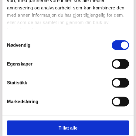
vårt, med partnerne våre innen sosiale medier,
annonsering og analysearbeid, som kan kombinere den
med annen informasjon du har gjort tilgjengelig for dem,
eller som de har samlet inn gjennom din bruk av
tjenestene deres.
Samtykkevalg
Nødvendig
Regnskap A-Å
Egenskaper
Statistikk
Markedsføring
Rådgivning
Tillat alle