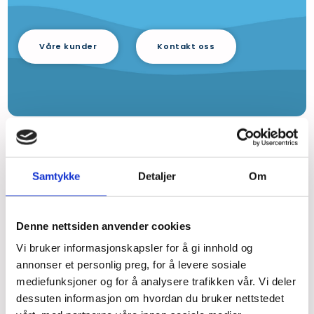
Våre kunder
Kontakt oss
Tjenester
Samtykke
Detaljer
Om
Hva vi kan hjelpe deg med
Denne nettsiden anvender cookies
Hama Accounting er et regnskapsbyrå i Lørenskog som
leverer fleksible og moderne økonomisystemer for alle
Vi bruker informasjonskapsler for å gi innhold og
annonser et personlig preg, for å levere sosiale
typer bransjer. Vår filosofi er at økonomi og regnskap
mediefunksjoner og for å analysere trafikken vår. Vi deler
skal være enkelt for deg!
dessuten informasjon om hvordan du bruker nettstedet